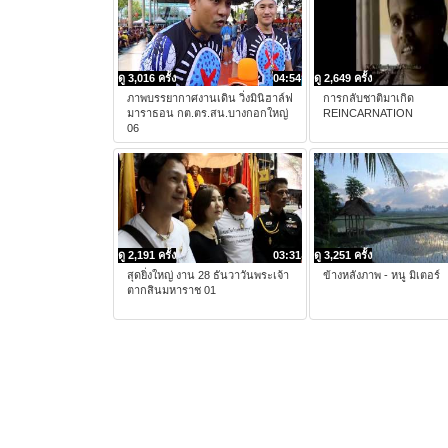
ดู 3,016 ครั้ง
04:54
ดู 2,649 ครั้ง
ภาพบรรยากาศงานเดิน วิ่งมินิฮาล์ฟ
การกลับชาติมาเกิด
มาราธอน กต.ตร.สน.บางกอกใหญ่
REINCARNATION
06
ดู 2,191 ครั้ง
03:31
ดู 3,251 ครั้ง
สุดยิ่งใหญ่ งาน 28 ธันวาวันพระเจ้า
ข้างหลังภาพ - หนู มิเตอร์
ตากสินมหาราช 01