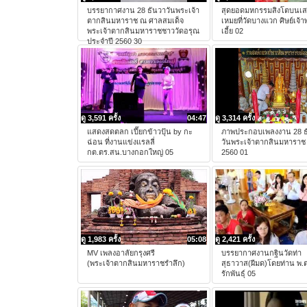
บรรยากาศงาน 28 ธันวาวันพระเจ้า
สุดยอดมหกรรมสิงโตบนเ
ตากสินมหาราช ณ ศาลสมเด็จ
เหมยที่วัดบางแวก ศิษย์เจ้าพ่
พระเจ้าตากสินมหาราชชาววัดอรุณ
เอี้ย 02
ประจำปี 2560 30
ดู 3,591 ครั้ง
04:47
ดู 3,314 ครั้ง
แสดงสดตลก เปี๊ยกข้าวปุ้น by กะ
ภาพประกอบเพลงงาน 28 ธ
ฉ่อน ที่งานแข่งแรลลี่
วันพระเจ้าตากสินมหาราช
กต.ตร.สน.บางกอกใหญ่ 05
2560 01
ดู 1,983 ครั้ง
05:08
ดู 2,421 ครั้ง
MV เพลงอาลัยกรุงศรี
บรรยากาศงานกฐินวัดท่า
(พระเจ้าตากสินมหาราชรําลึก)
สุธาวาส(ผีมด)โดยท่าน พ.ต
รักพันธุ์ 05