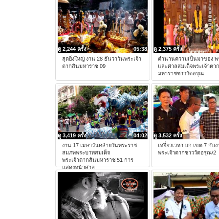
ดู 2,244 ครั้ง
05:38
ดู 2,375 ครั้ง
สุดยิ่งใหญ่ งาน 28 ธันวาวันพระเจ้า
ตำนานความเป็นมาของ พร
ตากสินมหาราช 09
และศาลสมเด็จพระเจ้าตาก
มหาราชชาววัดอรุณ
ดู 3,419 ครั้ง
04:02
ดู 3,532 ครั้ง
งาน 17 เมษาวันคล้ายวันพระราช
เหยี่ยวเวหา บก เขต 7 กับ
สมภพพระบาทสมเด็จ
พระเจ้าตากชาววัดอรุณ/2
พระเจ้าตากสินมหาราช 51 การ
แสดงหน้าศาล