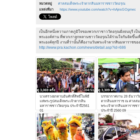
หมวดหมู่
ศาลสมเด็จพระเจ้าตากสินมหาราชชาววัดอรุณ
แหล่งที่มา
https://www.youtube.com/watch?v=hAjnsGOgmec
เป็นอีกหนึ่งความภาคภูมิใจของพวกเราชาววัดอรุณฝั่งธนบุรี เป็น
พระองค์ท่าน ที่พวกเราลูกหลานชาววัดอรุณได้ร่วมใจกันจัดขึ้นเพื
พระองค์ทุกปี งานที่ว่านั้นก็คืองานวันพระเจ้าตากสินมหาราชข
http://www.pra.kachon.com/news/detail.asp?id=686
ดู 3,069 ครั้ง
04:51
ดู 3,309 ครั้ง
บวงสรวงยกดาบอันศักดิ์สิทธิ์ในพิธี
บรรยากาศงาน 28 ธันวาวั
แห่พระรูปสมเด็จพระเจ้าตากสิน
ตากสินมหาราช ณ ศาลสมเ
มหาราชชาววัดอรุณ ประจำปี2561
พระเจ้าตากสินมหาราชชาว
01
ประจำปี 2560 09