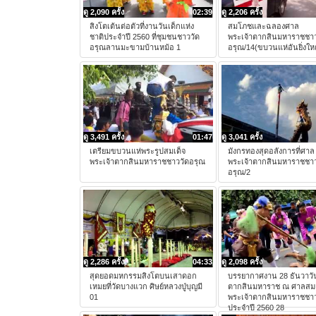
ดู 2,090 ครั้ง
02:39
ดู 2,206 ครั้ง
สิงโตเต้นต่อตัวที่งานวันเด็กแห่ง
สมโภชและฉลองศาล
ชาติประจำปี 2560 ที่ชุมชนชาววัด
พระเจ้าตากสินมหาราชชาว
อรุณลานมะขามบ้านหม้อ 1
อรุณ/14(ขบวนแห่อันยิ่งให
ดู 3,491 ครั้ง
01:47
ดู 3,041 ครั้ง
เตรียมขบวนแห่พระรูปสมเด็จ
มังกรทองสุดอลังการที่ศาล
พระเจ้าตากสินมหาราชชาววัดอรุณ
พระเจ้าตากสินมหาราชชาว
อรุณ/2
ดู 2,286 ครั้ง
04:33
ดู 2,098 ครั้ง
สุดยอดมหกรรมสิงโตบนเสาดอก
บรรยากาศงาน 28 ธันวาวั
เหมยที่วัดบางแวก ศิษย์หลวงปู่บุญมี
ตากสินมหาราช ณ ศาลสมเ
01
พระเจ้าตากสินมหาราชชาว
ประจำปี 2560 28