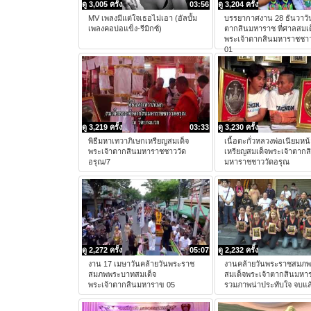
ดู 3,005 ครั้ง
03:56
ดู 3,204 ครั้ง
MV เพลงมีแต่ใจเธอไม่เอา (อัลบั้ม
บรรยากาศงาน 28 ธันวาวั
เพลงคอบ่อแข็ง-รีมิกซ์)
ตากสินมหาราช ที่ศาลสมเด
พระเจ้าตากสินมหาราชชาว
01
ดู 3,219 ครั้ง
03:33
ดู 3,230 ครั้ง
พิธีมหาเทวาภิเษกเหรียญสมเด็จ
เนื้อตะกั่วหลวงพ่อเนียมห
พระเจ้าตากสินมหาราชชาววัด
เหรียญสมเด็จพระเจ้าตากส
อรุณ/7
มหาราชชาววัดอรุณ
ดู 2,272 ครั้ง
05:07
ดู 2,232 ครั้ง
งาน 17 เมษาวันคล้ายวันพระราช
งานคล้ายวันพระราชสมภ
สมภพพระบาทสมเด็จ
สมเด็จพระเจ้าตากสินมหา
พระเจ้าตากสินมหาราข 05
รวมภาพน่าประทับใจ จบแล