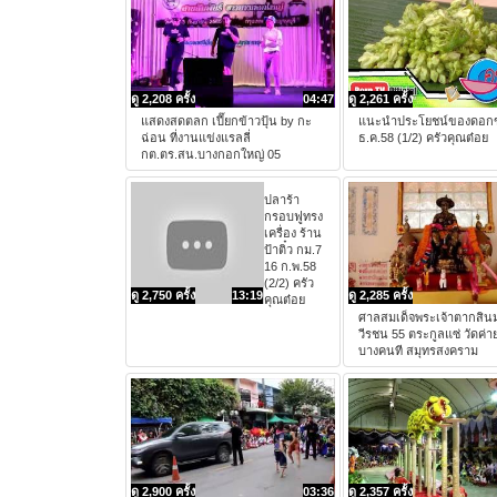
ดู 2,208 ครั้ง
04:47
ดู 2,261 ครั้ง
แสดงสดตลก เปี๊ยกข้าวปุ้น by กะ
แนะนำประโยชน์ของดอก
ฉ่อน ที่งานแข่งแรลลี่
ธ.ค.58 (1/2) ครัวคุณต๋อย
กต.ตร.สน.บางกอกใหญ่ 05
ปลาร้า
กรอบฟูทรง
เครื่อง ร้าน
ป้าติ๋ว กม.7
16 ก.พ.58
(2/2) ครัว
ดู 2,750 ครั้ง
13:19
ดู 2,285 ครั้ง
คุณต๋อย
ศาลสมเด็จพระเจ้าตากสิ
วีรชน 55 ตระกูลแซ่ วัดค่าย
บางคนที สมุทรสงคราม
ดู 2,900 ครั้ง
03:36
ดู 2,357 ครั้ง