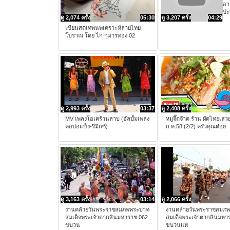
อา
ปะ
ดู 2,074 ครั้ง
05:30
ดู 3,207 ครั้ง
04:29
เขียนสดเทพนพเคราะห์ลายไทย
โบราณ โดย ไก่ กุมารทอง 02
ดู 2,993 ครั้ง
03:37
ดู 2,408 ครั้ง
MV เพลงโอเคร้านลาบ (อัลบั้มเพลง
หมูจี๊ดจ๊าด ร้าน ผัดไทยเสว
คอบ่อแข็ง-รีมิกซ์)
ก.ค.58 (2/2) ครัวคุณต๋อย
ดู 3,163 ครั้ง
03:14
ดู 2,066 ครั้ง
งานคล้ายวันพระราชสมภพพระบาท
งานคล้ายวันพระราชสมภ
สมเด็จพระเจ้าตากสินมหาราช 062
สมเด็จพระเจ้าตากสินมหา
ขบวน
ขบวนแห่