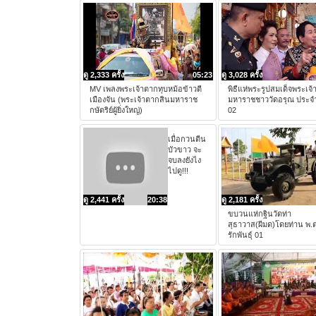
ดู 2,333 ครั้ง
05:23
ดู 3,028 ครั้ง
MV เพลงพระเจ้าตากทุบหม้อข้าวตี
พิธีแห่พระรูปสมเด็จพระเจ
เมืองจัน (พระเจ้าตากสินมหาราช
มหาราชชาววัดอรุณ ประจำ
กษัตริย์ผู้ยิ่งใหญ่)
02
เมื่อกวนตีน
บัวขาว จะ
จบลงยังไง
ไปดู!!!
ดู 2,441 ครั้ง
20:38
ดู 2,181 ครั้ง
ขบวนแห่กฐินวัดท่า
สุธาวาส(ผีมด)โดยท่าน พ.ต
รักพันธุ์ 01