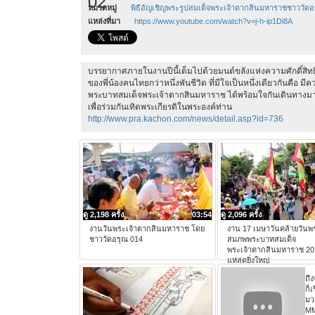
02
หมวดหมู่
พิธีอัญเชิญพระรูปสมเด็จพระเจ้าตากสินมหาราชชาววัดอ
แหล่งที่มา
https://www.youtube.com/watch?v=j-h-ip1Di8A
บรรยากาศภายในงานปีนี้เต็มไปด้วยมนต์ขลังแห่งความศักดิ์สิทธ
ของพี่น้องคนไทยกว่าหนึ่งพันชีวิต ที่มีใจเป็นหนึ่งเดียวกันคือ 
พระบาทสมเด็จพระเจ้าตากสินมหาราช ได้พร้อมใจกันเดินทางมาร่วมพิ
เพื่อร่วมกันเทิดพระเกียรติในพระองค์ท่าน
http://www.pra.kachon.com/news/detail.asp?id=736
ดู 2,198 ครั้ง
03:54
ดู 2,096 ครั้ง
งานวันพระเจ้าตากสินมหาราช โดย
งาน 17 เมษาวันคล้ายวัน
ชาววัดอรุณ 014
สมภพพระบาทสมเด็จ
พระเจ้าตากสินมหาราช 2
แห่สุดยิ่งใหญ่
ถึ
ก็เ
มว
M