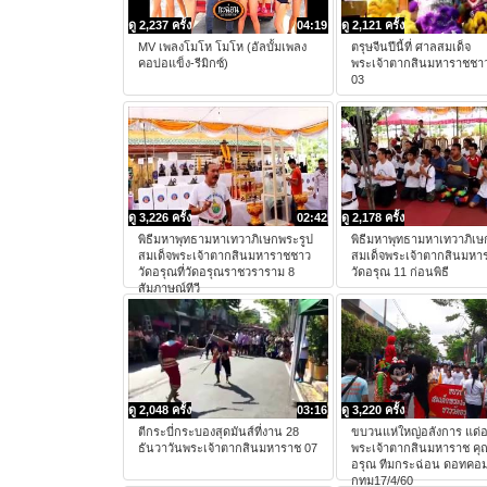
ดู 2,237 ครั้ง
04:19
ดู 2,121 ครั้ง
MV เพลงโมโห โมโห (อัลบั้มเพลง
ตรุษจีนปีนี้ที่ ศาลสมเด็จ
คอบ่อแข็ง-รีมิกซ์)
พระเจ้าตากสินมหาราชชาว
03
ดู 3,226 ครั้ง
02:42
ดู 2,178 ครั้ง
พิธีมหาพุทธามหาเทวาภิเษกพระรูป
พิธีมหาพุทธามหาเทวาภิเษ
สมเด็จพระเจ้าตากสินมหาราชชาว
สมเด็จพระเจ้าตากสินมหา
วัดอรุณที่วัดอรุณราชวราราม 8
วัดอรุณ 11 ก่อนพิธี
สัมภาษณ์ทีวี
ดู 2,048 ครั้ง
03:16
ดู 3,220 ครั้ง
ตีกระบี่กระบองสุดมันส์ที่งาน 28
ขบวนแห่ใหญ่อลังการ แด่อ
ธันวาวันพระเจ้าตากสินมหาราช 07
พระเจ้าตากสินมหาราช คุณว
อรุณ ทีมกระฉ่อน ดอทคอม 
กทม17/4/60