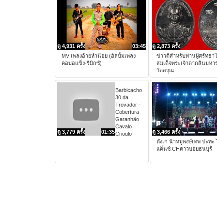
ดู 4,931 ครั้ง
03:45
ดู 2,873 ครั้ง
MV เพลงอ้ายหำน้อย (อัลบั้มเพลง
ข่าวดีสำหรับท่านผู้ศรัทธา
คอบ่อแข็ง-รีมิกซ์)
สมเด็จพระเจ้าตากสินมหา
วัดอรุณ
Barbicacho
30 da
Trovador -
Cobertura
Garanhão
Cavalo
ดู 3,779 ครั้ง
01:35
ดู 3,466 ครั้ง
Crioulo
ตังเก น้าหมูพงษ์เทพ ปะทะ
แด็นซ์ CHคาวบอยธนบุรี