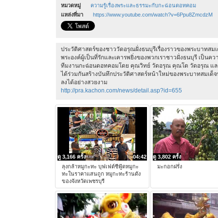
หมวดหมู่
ความรู้เรื่องพระและธรรมะกับกะฉ่อนดอทคอม
แหล่งที่มา
https://www.youtube.com/watch?v=6Ppu8ZmcdzM
ประวัติศาสตร์ของชาววัดอรุณฝั่งธนบุรีเรื่องราวของพระบาทสม
พระองค์ผู้เป็นที่รักและเคารพยิ่งของพวกเราชาวฝั่งธนบุรี เป็นคว
ทีมงานกะฉ่อนดอทคอมโดย คุณวิทย์ วัดอรุณ คุณโต วัดอรุณ และพ
ได้ร่วมกันสร้างบันทึกประวัติศาสตร์หน้าใหม่ของพระบาทสมเด็
ลงได้อย่างสวยงาม
http://pra.kachon.com/news/detail.asp?id=655
ดู 3,166 ครั้ง
04:42
ดู 3,802 ครั้ง
ลุงกล้าหมูกะทะ บุฟเฟต์ซีฟู้ดหมูกะ
มะกอกฝรั่ง
ทะในราคาแสนถูก หมูกะทะร้านดัง
ของจังหวัดเพชรบุรี