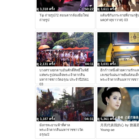
ดู 3,318 ครั้ง
50:22
ดู 3,611 ครั้ง
Tip ถ่ายรูป72 สอนตากล้องมือใหม่
แด้นซ์กันกระจายที่งานกฐิน
ถ่ายรูป
มด(ท่าสุธาวาส) 03
ดู 2,131 ครั้ง
04:11
ดู 3,031 ครั้ง
บวงสรวงยกดาบอันศักดิ์สิทธิ์ในพิธี
อีกก้าวหนึ่งด้วยความรักแ
แห่พระรูปสมเด็จพระเจ้าตากสิน
เลเซอร์แผ่นภาพยันต์สมเด็
มหาราชชาววัดอรุณ ประจำปี2561
พระเจ้าตากสินมหาราชชาว
03
ดู 3,187 ครั้ง
04:31
ดู 5,361 ครั้ง
มังกรทะยานฟ้าที่ศาล
月亮代表我的心 by 鄧麗君 
พระเจ้าตากสินมหาราชชาววัด
Young-ae
อรุณ/2