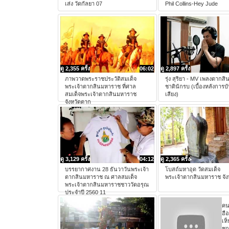
เส่ง วัดกัลยา 07
Phil Collins-Hey Jude
ดู 2,355 ครั้ง
06:02
ดู 2,897 ครั้ง
ภาพวาดพระราชประวัติสมเด็จ
รุ่ง สุริยา - MV เพลงตากส
พระเจ้าตากสินมหาราช ที่ศาล
ชาตินักรบ (เบื้องหลังการบ
สมเด็จพระเจ้าตากสินมหาราช
เสียง)
จังหวัดตาก
ดู 3,129 ครั้ง
04:12
ดู 2,365 ครั้ง
บรรยากาศงาน 28 ธันวาวันพระเจ้า
โบสถ์มหาอุด วัดสมเด็จ
ตากสินมหาราช ณ ศาลสมเด็จ
พระเจ้าตากสินมหาราช จัง
พระเจ้าตากสินมหาราชชาววัดอรุณ
ประจำปี 2560 11
คน
ฮือ
เห
ชก