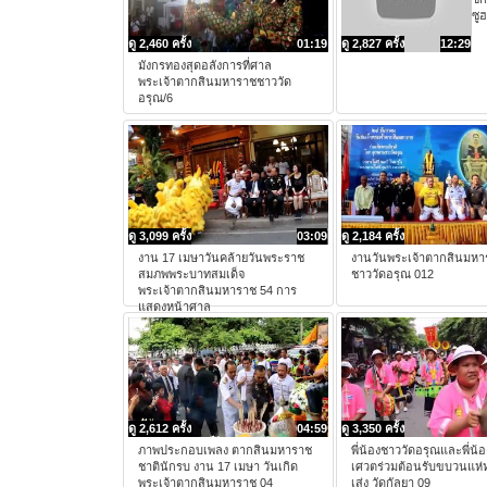
ซู
ดู 2,460 ครั้ง
01:19
ดู 2,827 ครั้ง
12:29
มังกรทองสุดอลังการที่ศาล
พระเจ้าตากสินมหาราชชาววัด
อรุณ/6
ดู 3,099 ครั้ง
03:09
ดู 2,184 ครั้ง
งาน 17 เมษาวันคล้ายวันพระราช
งานวันพระเจ้าตากสินมหา
สมภพพระบาทสมเด็จ
ชาววัดอรุณ 012
พระเจ้าตากสินมหาราช 54 การ
แสดงหน้าศาล
ดู 2,612 ครั้ง
04:59
ดู 3,350 ครั้ง
ภาพประกอบเพลง ตากสินมหาราช
พี่น้องชาววัดอรุณและพี่น้
ชาตินักรบ งาน 17 เมษา วันเกิด
เศวตร่วมต้อนรับขบวนแห่ห
พระเจ้าตากสินมหาราช 04
เส่ง วัดกัลยา 09