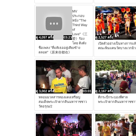
MV
ประกอบ
หนัง "The
Third Way
of
Love"《三
ดู 4,097 ครั้ง
03:23
ดู 2,527 ครั้ง
爱》ร้อง
โดย ติงตัง
เปิดตัวอย่างเป็นทางการแล้
ชื่อเพลง "ที่แท้เธออยู่เคียงข้าง
คณะพินแคนวัดบางแวกมิว
ตลอด"《原来你都在》
ดู 3,002 ครั้ง
03:01
ดู 2,167 ครั้ง
หลอมมวลสารทองแดงเหรียญ
ตีกระบี่กระบองที่ศาล
สมเด็จพระเจ้าตากสินมหาราชชาว
พระเจ้าตากสินมหาราชชาว
วัดอรุณ/2