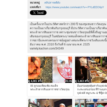
หมวดหมู่
คลิปสารคดีดัง
แหล่งที่มา
https://www.youtube.com/watch?v=-PYLdEEO6pY
เป็นครั้งแรกในประวัติศาสตร์กว่า 200 ปี ของชุมชนชาววัดอรุณ ซึ่
ความเป็นมาเกี่ยวพันกับกรุงธนบุรี มีประวัติความเป็นมาเกี่ยวพ
พระเจ้าตากสินมหาราช เพราะชุมชนชาววัดอรุณมีที่ตั้งถิ่นฐานอยู
เดิมของกรุงธนบุรี ในสมัยพระบาทสมเด็จพระเจ้าตากสินมหาราช
ราชธานีและทรงครองราชย์อยู่อย่างสมถะที่พระราชวังเดิมแห่งนี้อยู่
ธันวาคม พ.ศ. 2310 ถึงวันที่ 6 เมษายน พ.ศ. 2325
variety.kachon.com/34349
ดู 4,081 ครั้ง
05:45
ดู 3,463 ครั้ง
05 ลูกอมเทียนชัย สมเด็จ
อิ่มอร่อยสุดคุ้มค่ากับบุฟเฟ่ต
พระเจ้าตากสินมหาราชชาววัดอรุณ
กะทะแสนอร่อย ที่ร้านลุงก
บุฟเฟต์ หมูกะทะ & ซีฟู๊ด 0