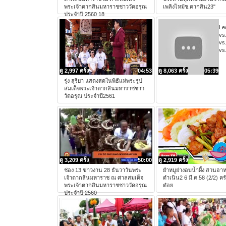
พระเจ้าตากสินมหาราชชาววัดอรุณ
เพลิงไหม้ซ.ตากสิน23"
ประจำปี 2560 18
Le
vs
vs
vs
ดู 2,997 ครั้ง
04:53
ดู 8,063 ครั้ง
05:39
รุ่ง สุริยา แสดงสดในพิธีแห่พระรูป
สมเด็จพระเจ้าตากสินมหาราชชาว
วัดอรุณ ประจำปี2561
ดู 3,209 ครั้ง
50:00
ดู 2,919 ครั้ง
ช่อง 13 ข่าวงาน 28 ธันวาวันพระ
ยำหมูย่างอบน้ำผึ้ง สวนอา
เจ้าตากสินมหาราช ณ ศาลสมเด็จ
ดำเนิน2 6 มี.ค.58 (2/2) คร
พระเจ้าตากสินมหาราชชาววัดอรุณ
ต๋อย
ประจำปี 2560