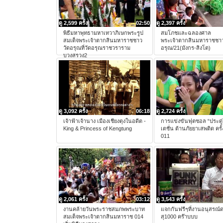
ดู 2,599 ครั้ง
02:50
ดู 2,397 ครั้ง
พิธีมหาพุทธามหาเทวาภิเษกพระรูป
สมโภชและฉลองศาล
สมเด็จพระเจ้าตากสินมหาราชชาว
พระเจ้าตากสินมหาราชชาว
วัดอรุณที่วัดอรุณราชวราราม
อรุณ/21(มังกร-สิงโต)
บวงสรวง2
ดู 3,092 ครั้ง
06:18
ดู 2,724 ครั้ง
เจ้าฟ้าเจ้านาง เมืองเชียงตุงในอดีต -
การแข่งขันฟุตซอล “ประดู่
King & Princess of Kengtung
เตชั่น ต้านภัยยาเสพติด ครั้ง
011
ดู 2,061 ครั้ง
03:12
ดู 3,543 ครั้ง
งานคล้ายวันพระราชสมภพพระบาท
แจกกันฟรีๆที่งานอนุสรณ์ด
สมเด็จพระเจ้าตากสินมหาราช 014
สุ1000 คร๊าบบบ