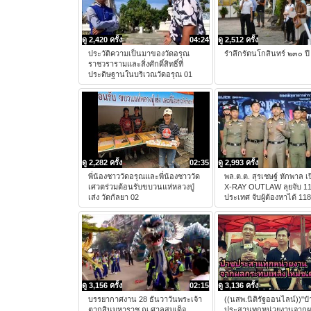
ดู 2,420 ครั้ง
04:24
ดู 2,512 ครั้ง
ประวัติความเป็นมาของวัดอรุณ
รำลึกรัตนโกสินทร์ ๒๓๐ ปี
ราชวรารามและสิ่งศักดิ์สิทธิ์ที่
ประดิษฐานในบริเวณวัดอรุณ 01
ดู 2,282 ครั้ง
02:35
ดู 2,993 ครั้ง
พี่น้องชาววัดอรุณและพี่น้องชาววัด
พล.ต.ต. สุรเชษฐ์ หักพาล 
เศวตร่วมต้อนรับขบวนแห่หลวงปู่
X-RAY OUTLAW ลุยจับ 111 
เส่ง วัดกัลยา 02
ประเทศ จับผู้ต้องหาได้ 11
ดู 3,156 ครั้ง
02:15
ดู 3,136 ครั้ง
บรรยากาศงาน 28 ธันวาวันพระเจ้า
((นสพ.นิติรัฐออนไลน์))"ป๋
ตากสินมหาราช ณ ศาลสมเด็จ
ประสานทุกหน่วยงานจาก