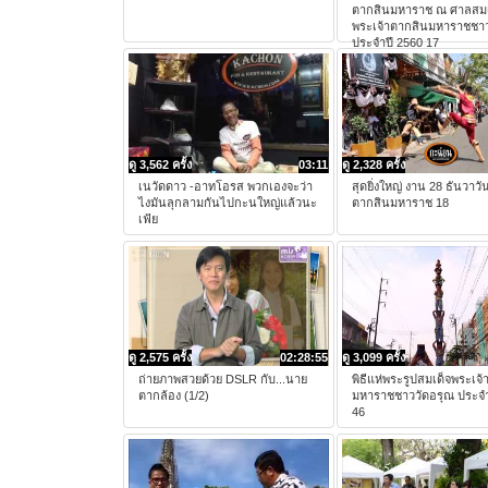
ตากสินมหาราช ณ ศาลสมเ
พระเจ้าตากสินมหาราชชาว
ประจำปี 2560 17
ดู 3,562 ครั้ง
03:11
ดู 2,328 ครั้ง
เนวัดดาว -อาทโอรส พวกเองจะว่า
สุดยิ่งใหญ่ งาน 28 ธันวาวั
ไงมันลุกลามกันไปกะนใหญ่แล้วนะ
ตากสินมหาราช 18
เฟ้ย
ดู 2,575 ครั้ง
02:28:55
ดู 3,099 ครั้ง
ถ่ายภาพสวยด้วย DSLR กับ...นาย
พิธีแห่พระรูปสมเด็จพระเจ
ตากล้อง (1/2)
มหาราชชาววัดอรุณ ประจำ
46