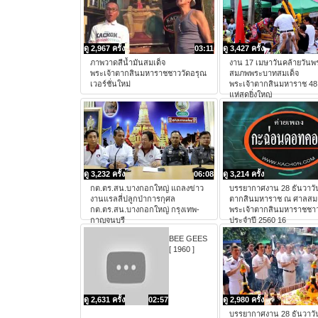
ดู 2,967 ครั้ง
03:11
ดู 3,427 ครั้ง
ภาพวาดสีน้ำมันสมเด็จ
งาน 17 เมษาวันคล้ายวัน
พระเจ้าตากสินมหาราชชาววัดอรุณ
สมภพพระบาทสมเด็จ
เวอร์ชั่นใหม่
พระเจ้าตากสินมหาราช 4
แห่สุดยิ่งใหญ่
ดู 3,232 ครั้ง
06:08
ดู 3,214 ครั้ง
กต.ตร.สน.บางกอกใหญ่ แถลงข่าว
บรรยากาศงาน 28 ธันวาวั
งานแรลลี่ปลูกป่าการกุศล
ตากสินมหาราช ณ ศาลสมเ
กต.ตร.สน.บางกอกใหญ่ กรุงเทพ-
พระเจ้าตากสินมหาราชชาว
กาญจนบุรี
ประจำปี 2560 16
BEE GEES
[ 1960 ]
ดู 2,631 ครั้ง
02:57
ดู 2,980 ครั้ง
บรรยากาศงาน 28 ธันวาวั