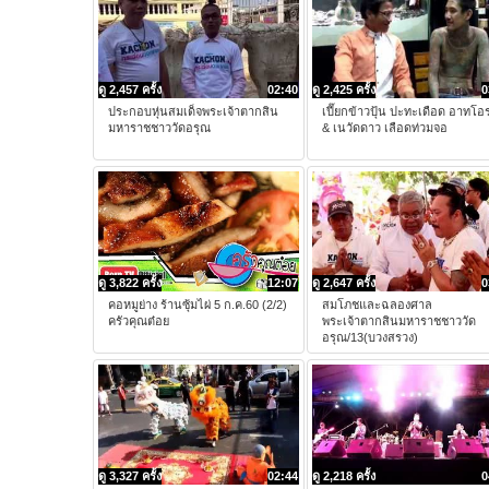
ดู 2,457 ครั้ง
02:40
ดู 2,425 ครั้ง
0
ประกอบหุ่นสมเด็จพระเจ้าตากสิน
เปี๊ยกข้าวปุ้น ปะทะเดือด อาทโอ
มหาราชชาววัดอรุณ
& เนวัดดาว เลือดท่วมจอ
ดู 3,822 ครั้ง
12:07
ดู 2,647 ครั้ง
0
คอหมูย่าง ร้านซุ้มไผ่ 5 ก.ค.60 (2/2)
สมโภชและฉลองศาล
ครัวคุณต๋อย
พระเจ้าตากสินมหาราชชาววัด
อรุณ/13(บวงสรวง)
ดู 3,327 ครั้ง
02:44
ดู 2,218 ครั้ง
0