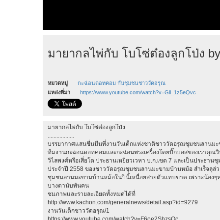
มายากลไพ่กับ โบโซ่ต๋องลูกโป่ง b
หมวดหมู่
กะฉ่อนดอทคอม กับชุมชนชาววัดอรุณ
แหล่งที่มา
https://www.youtube.com/watch?v=Gll_1z5eQvc
มายากลไพ่กับ โบโซ่ต๋องลูกโป่ง
..................
บรรยากาศแสนชื่นมื่นที่งานวันเด็กแห่งชาติชาววัดอรุณชุมชนลานม
ทีมงานกะฉ่อนดอทคอมและกะฉ่อนพระเครื่องโดยบิ๊กบอสของเราคุณวิท
วิไลพงศ์หรือเสี่ยโต ประธานเหยี่ยวเวหา บ.ก.เขต 7 และเป็นประธานช
ประจำปี 2558 ของชาววัดอรุณชุมชนลานมะขามบ้านหม้อ สำเร็จลุล่วง
ชุมชนลานมะขามบ้านหม้อในปีนี้เหนื่อยสายตัวแทบขาด เพราะน้องๆหน
บางตานับพันคน
ชมภาพและรายละเอียดทั้งหมดได้ที่
http://www.kachon.com/generalnews/detail.asp?id=9279
งานวันเด็กชาววัดอรุณ/1
https://www.youtube.com/watch?v=F6oe2ShzsQc