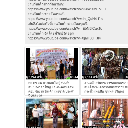
งานวันเด็กชาววัดอรุณ/2
https://www.youtube.com/watch?v=nKewR39_VE0
งานวันเด็ก ชาววัดอรุณ/3
https://www.youtube.com/watch?v=dh_QuN4-f1s
เล่นสิงโตต่อตัวที่งานวันเด็กชาววัดอรุณ/1
https://www.youtube.com/watch?v=iEbN5lCaxTo
งานวันเด็ก.จัดโดยพี่วิทย์วัดอรุณ
https://www.youtube.com/watch?v=XjaHL0l_Jl4
ดู 3,244 ครั้ง
03:44
ดู 2,114 ครั้ง
0
กต.ตร.สน.บางกอกใหญ่ ร่วมกับ
งานคล้ายวันพระราชสมภพพระบ
สน.บางกอกใหญ่ และกะฉ่อนดอท
สมเด็จพระเจ้าตากสินมหาราช 0
คอม จัดงานวันเด็กแห่งชาติ ประจำ
กระตั้วแทงเสือ ขุนพลเจริญพร
ปี 2561 08
ดู 4,683 ครั้ง
03:15
ดู 2,304 ครั้ง
0