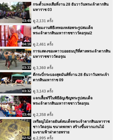
กระตั้วแทงเสือที่งาน 28 ธันวาวันพระเจ้าตากสิน
มหาราช 03
03:49
ดู 2,131 ครั้ง
เตรียมงานพิธีเททองหล่อพระรูปสมเด็จ
พระเจ้าตากสินมหาราชชาววัดอรุณ/2
04:18
ดู 2,461 ครั้ง
การแสดงของคาวบอยธนบุรีที่ศาลพระเจ้าตากสิน
มหาราชชาววัดอรุณ
03:33
ดู 3,360 ครั้ง
ตีกระบี่กระบองสุดมันส์ที่งาน 28 ธันวาวันพระเจ้า
ตากสินมหาราช 09
03:32
ดู 3,143 ครั้ง
แจกเสื้อฟรีในพิธีอัญเชิญพระรูปสมเด็จ
พระเจ้าตากสินมหาราชชาววัดอรุณ
03:46
ดู 2,358 ครั้ง
เหรียญไม้ลายยันต์สมเด็จพระเจ้าตากสินมหาราช
ชาววัดอรุณ ขนาดพกพา สร้างขึ้นจากแก่นไม้
มะขามฟ้าผ่าตายพราย
02:52
ดู 2,995 ครั้ง