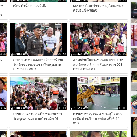
าท
เที่ยว ดำน้ำ เกาะหลีเป๊ะ
MV เพลงโอเคร้านลาบ (อัลบั้มเพลง
คอบ่อแข็ง-รีมิกซ์)
าช
3:33
ดู 2,083 ครั้ง
05:47
ดู 2,160 ครั้ง
05:10
ัด
ภาพประกอบเพลงพระเจ้าตากที่งาน
งานคล้ายวันพระราชสมภพพระบาท
วันเด็กของชุมชนชาววัดอรุณลาน
สมเด็จพระเจ้าตากสินมหาราช 093
มะขามบ้านหม้อ
ตีกระบี่กระบอง
3:37
ดู 3,003 ครั้ง
03:17
ดู 3,123 ครั้ง
05:10
บรรยากาศงานวันเด็ก ที่ชุมชนชาว
การแข่งขันฟุตซอล “ประดู่ใน อินวิ
วัดอรุณลานมะขามบ้านหม้อ 01
เตชั่น ต้านภัยยาเสพติด ครั้งที่ 4 ”
010