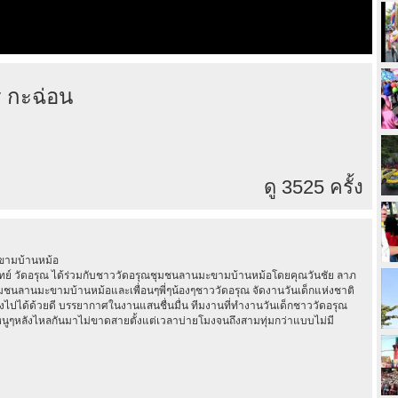
y กะฉ่อน
ดู 3525 ครั้ง
ะขามบ้านหม้อ
ย์ วัดอรุณ ได้ร่วมกับชาววัดอรุณชุมชนลานมะขามบ้านหม้อโดยคุณวันชัย ลาภ
ุมชนลานมะขามบ้านหม้อและเพื่อนๆพี่ๆน้องๆชาววัดอรุณ จัดงานวันเด็กแห่งชาติ
ไปได้ด้วยดี บรรยากาศในงานแสนชื่นมื่น ทีมงานที่ทำงานวันเด็กชาววัดอรุณ
ูๆหลังไหลกันมาไม่ขาดสายตั้งแต่เวลาบ่ายโมงจนถึงสามทุ่มกว่าแบบไม่มี