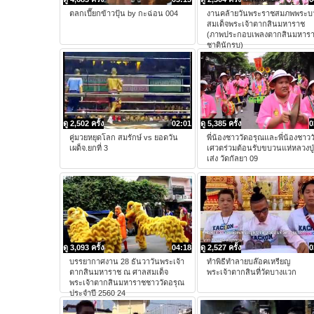
ตลกเปี๊ยกข้าวปุ้น by กะฉ่อน 004
งานคล้ายวันพระราชสมภพพระบ
สมเด็จพระเจ้าตากสินมหาราช
(ภาพประกอบเพลงตากสินมหาร
ชาตินักรบ)
ดู 2,502 ครั้ง
02:01
ดู 5,385 ครั้ง
0
คู่มวยหยุดโลก สมรักษ์ vs ยอดวัน
พี่น้องชาววัดอรุณและพี่น้องชาวว
เผด็จ.ยกที่ 3
เศวตร่วมต้อนรับขบวนแห่หลวงปู่
เส่ง วัดกัลยา 09
ดู 3,093 ครั้ง
04:18
ดู 2,527 ครั้ง
0
บรรยากาศงาน 28 ธันวาวันพระเจ้า
ทำพิธีทำลายบล๊อคเหรียญ
ตากสินมหาราช ณ ศาลสมเด็จ
พระเจ้าตากสินที่วัดบางแวก
พระเจ้าตากสินมหาราชชาววัดอรุณ
ประจำปี 2560 24