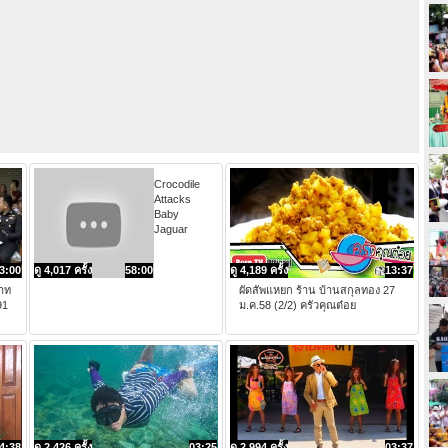
Crocodile
Attacks
Baby
Jaguar
3:00
ดู 4,017 ครั้ง
58:00
ดู 4,189 ครั้ง
13:37
าท
ผัดสัพแหยก ร้าน บ้านสกุลทอง 27
91
ม.ค.58 (2/2) ครัวคุณต๋อย
4:38
ดู 2,426 ครั้ง
03:25
ดู 2,994 ครั้ง
03:37