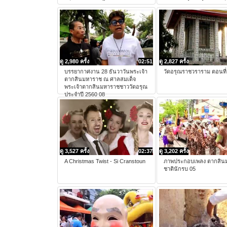
ดู 2,980 ครั้ง
02:51
ดู 2,827 ครั้ง
บรรยากาศงาน 28 ธันวาวันพระเจ้า
วัดอรุณราชวราราม ตอนที่
ตากสินมหาราช ณ ศาลสมเด็จ
พระเจ้าตากสินมหาราชชาววัดอรุณ
ประจำปี 2560 08
ดู 3,527 ครั้ง
02:37
ดู 3,202 ครั้ง
A Christmas Twist - Si Cranstoun
ภาพประกอบเพลง ตากสิน
ชาตินักรบ 05