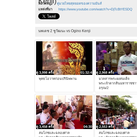
Kenji)
หมวดหมู่
คู่มวยไทยสุดยอดของความมันส์
แหล่งที่มา
https://www.youtube.com/watch?v=DjTcBtYESDQ
นพเดช 2 ชูวัฒนะ vs Ogino Kenji
ดู 3,998 ครั้ง
01:32:4
ดู 2,968 ครั้ง
พุทธโอวาทก่อนปรินิพพาน
มวลสารพระผงสมเด็จ
พระเจ้าตากสินมหาราชชาว
อรุณ/2
ดู 3,458 ครั้ง
04:30
ดู 2,553 ครั้ง
สมโภชและฉลองศาล
สมโภชและฉลองศาล