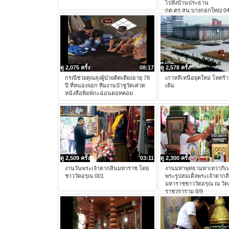
ไปยังบ้านประธาน
กต.ตร.สน.บางกอกใหญ่ 0
ดู 2,075 ครั้ง
08:17
ดู 2,578 ครั้ง
กรณีช่วยคุณลุงผู้ป่วยติดเตียงอายุ 78
เกาหลีเหนือยุคใหม่ โหดร้า
ปี ที่หนองจอก ทีมงานป๋าชูวัดเศวต
เดิม
หนังสือพิมพ์กะฉ่อนดอทคอม
ดู 2,509 ครั้ง
03:11
ดู 2,300 ครั้ง
งานวันพระเจ้าตากสินมหาราช โดย
งานมหาพุทธามหาเทวาภิเ
ชาววัดอรุณ 001
พระรูปสมเด็จพระเจ้าตากส
มหาราชชาววัดอรุณ ณ วัด
ราชวราราม 8/9