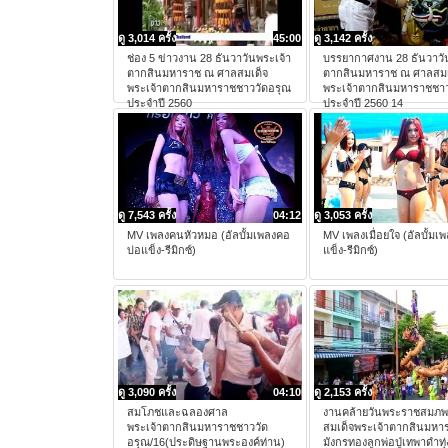
ดู 3,014 ครั้ง
45:00
ดู 3,142 ครั้ง
ช่อง 5 ข่าวงาน 28 ธันวาวันพระเจ้า
บรรยากาศงาน 28 ธันวาวั
ตากสินมหาราช ณ ศาลสมเด็จ
ตากสินมหาราช ณ ศาลสมเ
พระเจ้าตากสินมหาราชชาววัดอรุณ
พระเจ้าตากสินมหาราชชาว
ประจำปี 2560
ประจำปี 2560 14
ดู 7,543 ครั้ง
04:12
ดู 3,053 ครั้ง
MV เพลงคนหัวหมอ (อัลบั้มเพลงคอ
MV เพลงเมื่อยใจ (อัลบั้มเ
บ่อแข็ง-รีมิกซ์)
แข็ง-รีมิกซ์)
ดู 3,090 ครั้ง
04:10
ดู 2,153 ครั้ง
สมโภชและฉลองศาล
งานคล้ายวันพระราชสมภ
พระเจ้าตากสินมหาราชชาววัด
สมเด็จพระเจ้าตากสินมหา
อรุณ/16(ประดิษฐานพระองค์ท่าน)
มังกรทองลูกพ่อปู่เทพาดำทุ่