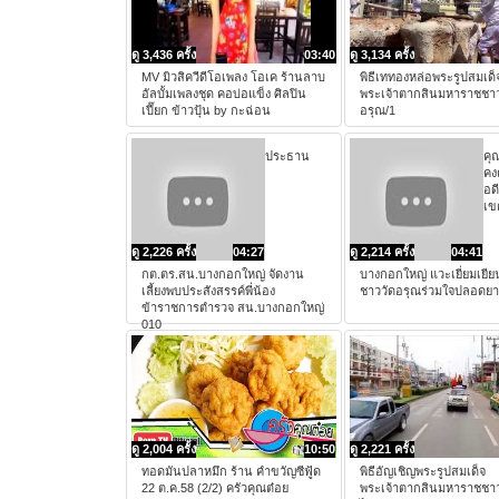
ดู 3,436 ครั้ง
03:40
ดู 3,134 ครั้ง
MV มิวสิควีดีโอเพลง โอเค ร้านลาบ
พิธีเททองหล่อพระรูปสมเด็
อัลบั้มเพลงชุด คอบ่อแข็ง ศิลปิน
พระเจ้าตากสินมหาราชชาว
เปี๊ยก ข้าวปุ้น by กะฉ่อน
อรุณ/1
ประธาน
คุณ
คง
อด
เข
ดู 2,226 ครั้ง
04:27
ดู 2,214 ครั้ง
04:41
กต.ตร.สน.บางกอกใหญ่ จัดงาน
บางกอกใหญ่ แวะเยี่ยมเยี
เลี้ยงพบประสังสรรค์พี่น้อง
ชาววัดอรุณร่วมใจปลอดยา
ข้าราชการตำรวจ สน.บางกอกใหญ่
010
ดู 2,004 ครั้ง
10:50
ดู 2,221 ครั้ง
ทอดมันปลาหมึก ร้าน คำขวัญซีฟู้ด
พิธีอัญเชิญพระรูปสมเด็จ
22 ต.ค.58 (2/2) ครัวคุณต๋อย
พระเจ้าตากสินมหาราชชาว