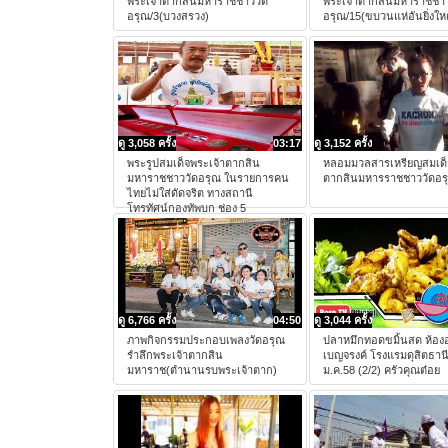
พระเจ้าตากสินมหาราชชาววัด
พระเจ้าตากสินมหาราชชาว
อรุณ/3(บวงสรวง)
อรุณ/15(ขบวนแห่อันยิ่งให
ดู 3,058 ครั้ง
03:17
ดู 3,152 ครั้ง
พระรูปสมเด็จพระเจ้าตากสิน
หลอมมวลสารเหรียญสมเด็
มหาราชชาววัดอรุณ ในรายการคน
ตากสินมหารราชชาววัดอร
ไทยไม่ใส่ดัดจริต ทางสถานี
โทรทัศน์กองทัพบก ช่อง 5
ดู 6,766 ครั้ง
04:50
ดู 3,044 ครั้ง
ภาพกิจกรรมประกอบเพลงวัดอรุณ
ปลาหมึกทอดขมิ้นสด ห้อง
รําลึกพระเจ้าตากสิน
เบญจรงค์ โรงแรมดุสิตธาน
มหาราช(ตำนานรบพระเจ้าตาก)
ม.ค.58 (2/2) ครัวคุณต๋อย