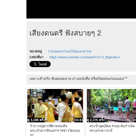
เสียงดนตรี ฟังสบายๆ 2
หมวดหมู่
รวมเพลงบรรเลงไทยและสากล
แหล่งที่มา
https://www.youtube.com/watch?v=3_i5ppuAw-I
เหมาะสำหรับ ฟังผ่อนคลาย อ่านหนังสือ หรือเปิดตอนก่อนนอน^^
ดู 3,188 ครั้ง
03:43
ดู 2,376 ครั้ง
0
รำถวายปู่ตากที่ศาลสมเด็จ
สระน้ำผุด(Blue Pool) ต้นกำเนิด
พระเจ้าตากสินมหาราชชาววัดอรุณ
สระมรกต กระบี่
02