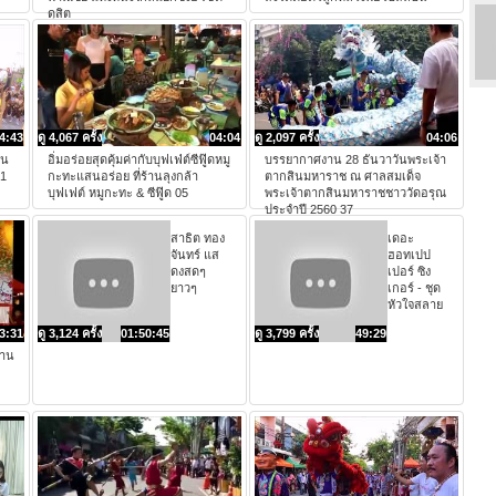
ดุสิต
4:43
ดู 4,067 ครั้ง
04:04
ดู 2,097 ครั้ง
04:06
ิน
อิ่มอร่อยสุดคุ้มค่ากับบุฟเฟ่ต์ซีฟู๊ดหมู
บรรยากาศงาน 28 ธันวาวันพระเจ้า
61
กะทะแสนอร่อย ที่ร้านลุงกล้า
ตากสินมหาราช ณ ศาลสมเด็จ
บุฟเฟต์ หมูกะทะ & ซีฟู๊ด 05
พระเจ้าตากสินมหาราชชาววัดอรุณ
ประจำปี 2560 37
สาธิต ทอง
เดอะ
จันทร์ แส
ฮอทเปป
ดงสดๆ
เปอร์ ซิง
ยาวๆ
เกอร์ - ชุด
หัวใจสลาย
3:31
ดู 3,124 ครั้ง
01:50:45
ดู 3,799 ครั้ง
49:29
ลาน