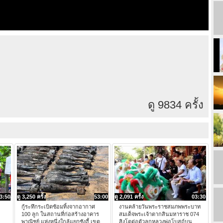
ดู 9834 ครั้ง
3:50
ดู 3,250 ครั้ง
53:00
ดู 2,091 ครั้ง
03:30
กู้ระทึกระเบิดซ้อมทิ้งจากอากาศ
งานคล้ายวันพระราชสมภพพระบาท
100 ลูก ในสถานที่ก่อสร้างอาคาร
สมเด็จพระเจ้าตากสินมหาราช 074
พาณิชย์ แห่งหนึ่งใกล้แยกซังฮี้ เขต
สิงโตต่อตัวลูกหลวงพ่อโบสถ์บน