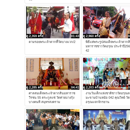
ดู 2,359 ครั้ง
01:43
ดู 2,960 ครั้ง
0
ตามรอยพระเจ้าตากที้วัดบางแวก/2
พิธีแห่พระรูปสมเด็จพระเจ้าตากส
มหาราชชาววัดอรุณ ประจำปี25
42
ดู 2,285 ครั้ง
04:41
ดู 2,203 ครั้ง
0
ศาลสมเด็จพระเจ้าตากสินมหาราช
งานวันเด็กแห่งชาติชาววัดอรุณ
วีรชน 55 ตระกูลแซ่ วัดค่ายบางกุ้ง
มะขามบ้านหม้อ 042 คุณวิทย์ วัด
บางคนที สมุทรสงคราม
อรุณแจกจักรยาน