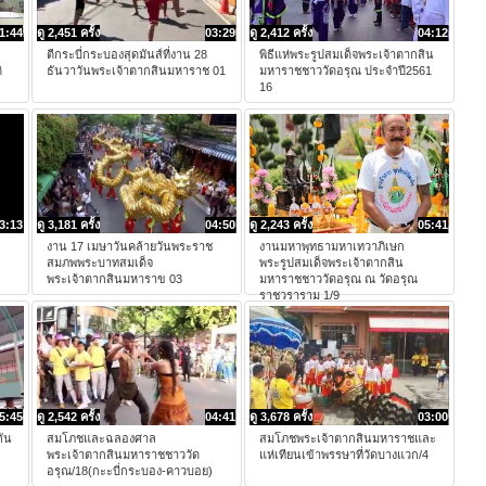
1:44
ดู 2,451 ครั้ง
03:29
ดู 2,412 ครั้ง
04:12
ตีกระบี่กระบองสุดมันส์ที่งาน 28
พิธีแห่พระรูปสมเด็จพระเจ้าตากสิน
ิ
ธันวาวันพระเจ้าตากสินมหาราช 01
มหาราชชาววัดอรุณ ประจำปี2561
16
3:13
ดู 3,181 ครั้ง
04:50
ดู 2,243 ครั้ง
05:41
งาน 17 เมษาวันคล้ายวันพระราช
งานมหาพุทธามหาเทวาภิเษก
สมภพพระบาทสมเด็จ
พระรูปสมเด็จพระเจ้าตากสิน
พระเจ้าตากสินมหาราข 03
มหาราชชาววัดอรุณ ณ วัดอรุณ
ราชวราราม 1/9
5:45
ดู 2,542 ครั้ง
04:41
ดู 3,678 ครั้ง
03:00
กัน
สมโภชและฉลองศาล
สมโภชพระเจ้าตากสินมหาราชและ
พระเจ้าตากสินมหาราชชาววัด
แห่เทียนเข้าพรรษาที่วัดบางแวก/4
อรุณ/18(กะะบี่กระบอง-คาวบอย)