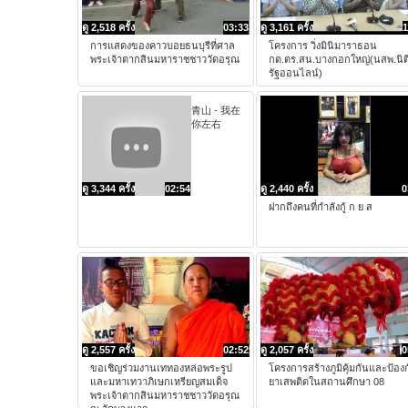
ดู 2,518 ครั้ง
03:33
ดู 3,161 ครั้ง
1
การแสดงของคาวบอยธนบุรีที่ศาล
โครงการ วิ่งมินิมาราธอน
พระเจ้าตากสินมหาราชชาววัดอรุณ
กต.ตร.สน.บางกอกใหญ่(นสพ.นิต
รัฐออนไลน์)
青山 - 我在
你左右
ดู 3,344 ครั้ง
02:54
ดู 2,440 ครั้ง
0
ฝากถึงคนที่กำลังกู้ ก ย ส
ดู 2,557 ครั้ง
02:52
ดู 2,057 ครั้ง
0
ขอเชิญร่วมงานเททองหล่อพระรูป
โครงการสร้างภูมิคุ้มกันและป้อง
และมหาเทวาภิเษกเหรียญสมเด็จ
ยาเสพติดในสถานศึกษา 08
พระเจ้าตากสินมหาราชชาววัดอรุณ