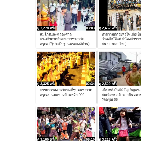
ดู 3,278 ครั้ง
03:03
ดู 2,452 ครั้ง
สมโภชและฉลองศาล
ทำความดีด้วยหัวใจ เพื่อเป
พระเจ้าตากสินมหาราชชาววัด
กำลังใจให้แก่ พี่น้องข้าร
อรุณ/17(ประดิษฐานพระองค์ท่าน)
สน.บางกอกใหญ่
ดู 3,325 ครั้ง
02:34
ดู 2,529 ครั้ง
บรรยากาศงานวันพ่อที่ชุมชนชาววัด
เบื้องหลังในพิธีอัญเชิญพระ
อรุณลานมะขามบ้านหม้อ 002
สมเด็จพระเจ้าตากสินมหา
วัดอรุณ 06
ดู 3,100 ครั้ง
05:10
ดู 3,213 ครั้ง