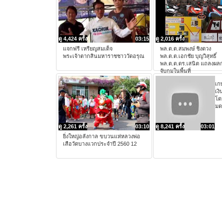
ดู 4,424 ครั้ง
03:15
ดู 2,016 ครั้ง
แจกฟรี เหรียญสมเด็จ
พล.ต.ต.สมพงษ์​ ชิงดวง
พระเจ้าตากสินมหาราชชาววัดอรุณ
พล.ต.ต.เอกชัย บุญวิสุทธิ์
พล.ต.ต.ดร.เสนิต แถลงผล
จับกุมในพื้นที่
เก
เง
โด
มด
ดู 2,261 ครั้ง
03:10
ดู 8,241 ครั้ง
03:01
ยิ่งใหญ่อลังกาล ขบวนแห่หลวงพ่อ
เสือวัดบางแวกประจำปี 2560 12