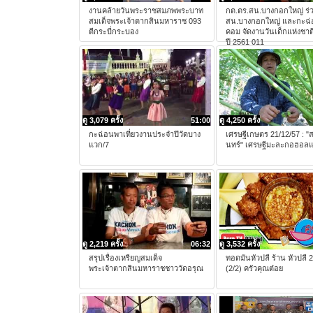
งานคล้ายวันพระราชสมภพพระบาท
กต.ตร.สน.บางกอกใหญ่ ร่
สมเด็จพระเจ้าตากสินมหาราช 093
สน.บางกอกใหญ่ และกะฉ
ตีกระบี่กระบอง
คอม จัดงานวันเด็กแห่งชาต
ปี 2561 011
ดู 3,079 ครั้ง
51:00
ดู 4,250 ครั้ง
กะฉ่อนพาเที่ยวงานประจำปีวัดบาง
เศรษฐีเกษตร 21/12/57 : "
แวก/7
นทร์" เศรษฐีมะละกอฮอล
ดู 2,219 ครั้ง
06:32
ดู 3,532 ครั้ง
สรุปเรื่องเหรียญสมเด็จ
ทอดมันหัวปลี ร้าน หัวปลี 
พระเจ้าตากสินมหาราชชาววัดอรุณ
(2/2) ครัวคุณต๋อย