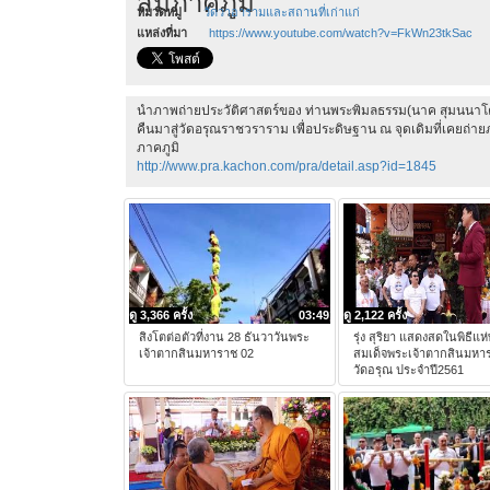
สมภาคภูมิ
หมวดหมู่
วัดวาอารามและสถานที่เก่าแก่
แหล่งที่มา
https://www.youtube.com/watch?v=FkWn23tkSac
นำภาพถ่ายประวัติศาสตร์ของ ท่านพระพิมลธรรม(นาค สุมนนาโค
คืนมาสู่วัดอรุณราชวราราม เพื่อประดิษฐาน ณ จุดเดิมที่เคยถ่ายภา
ภาคภูมิ
http://www.pra.kachon.com/pra/detail.asp?id=1845
ดู 3,366 ครั้ง
03:49
ดู 2,122 ครั้ง
สิงโตต่อตัวที่งาน 28 ธันวาวันพระ
รุ่ง สุริยา แสดงสดในพิธีแห
เจ้าตากสินมหาราช 02
สมเด็จพระเจ้าตากสินมหา
วัดอรุณ ประจำปี2561