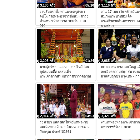
ดู 3,130 ครั้ง
05:10
ดู 3,116 ครั้ง
งานรับตราตั้ง ท่านพระครูสรพา
งาน 17 เมษาวันคล้ายวัน
จน์โฆสิต(พระอาจารย์หนุ่ม) ดำรง
สมภพพระบาทสมเด็จ
ตำแหน่งเจ้าอาวาส วัดศรีษะเกษ
พระเจ้าตากสินมหาราข 14
010
บวงสรวง
ดู 3,205 ครั้ง
01:24
ดู 2,085 ครั้ง
นาคผู้ศรัทธาแวะมากราบไหว้ก่อน
กต.ตร.สน.บางกอกใหญ่ แจ
อุปสมบทที่ศาลสมเด็จ
ละเอียดความสนุกสนานข
พระเจ้าตากสินมหาราชชาววัดอรุณ
แรลลี่ปลูกป่า กรุงเทพ - ก
ดู 2,914 ครั้ง
04:53
ดู 3,321 ครั้ง
รุ่ง สุริยา แสดงสดในพิธีแห่พระรูป
งานเททองหล่อพระเจ้าตาก
สมเด็จพระเจ้าตากสินมหาราชชาว
มหาราชที่วัดบางแวก
วัดอรุณ ประจำปี2561