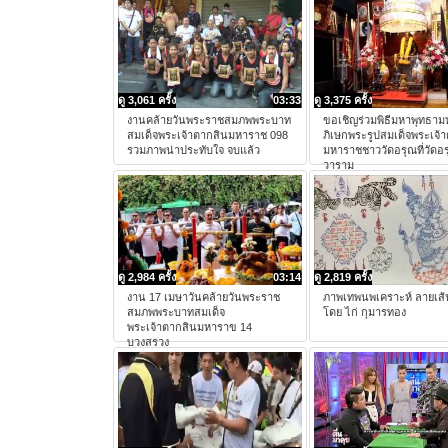
ดู 3,061 ครั้ง
03:33
ดู 3,375 ครั้ง
งานคล้ายวันพระราชสมภพพระบาท
ขอเชิญร่วมพิธีมหาพุทธา
สมเด็จพระเจ้าตากสินมหาราช 098
ภิเษกพระรูปสมเด็จพระเจ้
รวมภาพน่าประทับใจ จบแล้ว
มหาราชชาววัดอรุณที่วัดอ
วาราม
ดู 2,984 ครั้ง
03:14
ดู 2,819 ครั้ง
งาน 17 เมษาวันคล้ายวันพระราช
ภาพเทพนพเคราะห์ ลายเส
สมภพพระบาทสมเด็จ
โดย ไก่ กุมารทอง
พระเจ้าตากสินมหาราข 14
บวงสรวง