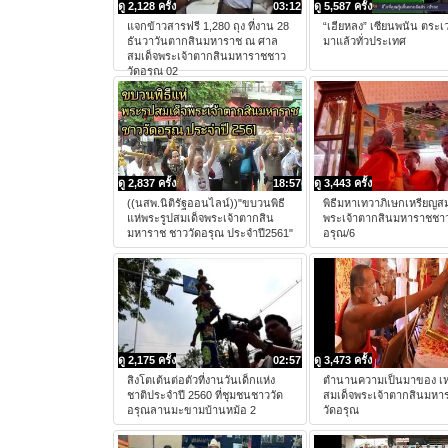
ดู 2,128 ครั้ง
03:12
ดู 5,587 ครั้ง
แจกข้าวสารฟรี 1,280 ถุง ที่งาน 28
“เฮียหลง” เซียนพนัน ตระเ
ธันวาวันตากสินมหาราช ณ ศาล
มาแล้วทั่วประเทศ
สมเด็จพระเจ้าตากสินมหาราชชาว
วัดอรุณ 02
ดู 2,837 ครั้ง
18:57
ดู 3,443 ครั้ง
((นสพ.นิติรัฐออนไลน์))"ขบวนพิธี
พิธีมหาเทวาภิเษกเหรียญสม
แห่พระรูปสมเด็จพระเจ้าตากสิน
พระเจ้าตากสินมหาราชชาว
มหาราช ชาววัดอรุณ ประจำปี2561"
อรุณ/6
ดู 2,175 ครั้ง
02:57
ดู 3,473 ครั้ง
สิงโตเต้นต่อตัวที่งานวันเด็กแห่ง
ตำนานความเป็นมาของ เห
ชาติประจำปี 2560 ที่ชุมชนชาววัด
สมเด็จพระเจ้าตากสินมหา
อรุณลานมะขามบ้านหม้อ 2
วัดอรุณ