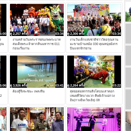
5:00
ดู 2,257 ครั้ง
03:34
ดู 2,300 ครั้ง
03:34
ง
งานคล้ายวันพระราชสมภพพระบาท
งานวันเด็กแห่งชาติชาววัดอรุณลาน
รุณ
สมเด็จพระเจ้าตากสินมหาราช 011
มะขามบ้านหม้อ 030 คุณหนุ่ยมังกร
ก่อนเริ่มงาน
บินแจกจักรยาน
5:06
ดู 3,926 ครั้ง
03:41
ดู 2,264 ครั้ง
03:22
ต้องสู้จึงจะชนะ เพลงจีน
สุดยอดมหกรรมสิงโตบนเสาดอก
 2
เหมยที่วัดบางแวก ศิษย์เจ้าแม่กวง
อิม(กวงอิมเว้ยเฮ้ย) 08