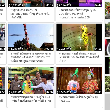
2:46
ดู 3,135 ครั้ง
06:17
ดู 2,174 ครั้ง
04:47
าท
ป๋าชู วัดเศวต สัมภาษณ์
แสดงสดตลก เปี๊ยกข้าวปุ้น by กะ
59
ผกก.สน.บางกอกใหญ่ เรื่องงานวัน
ฉ่อน ที่งานแข่งแรลลี่
เด็กในปีนี้
กต.ตร.สน.บางกอกใหญ่ 05
3:33
ดู 3,290 ครั้ง
02:48
ดู 2,205 ครั้ง
04:19
าท
งานคล้ายวันพระราชสมภพพระบาท
สุดยอดมหกรรมสิงโตบนเสาดอก
3
สมเด็จพระเจ้าตากสินมหาราช 070
เหมยที่วัดบางแวก ศิษย์เจ้าพ่อเจียวตี่
สิงโตต่อตัวลูกหลวงพ่อนพเก้า
เอี้ย 04
4:50
ดู 2,035 ครั้ง
02:37
ดู 8,565 ครั้ง
03:09
การแข่งขันฟุตซอล “ประดู่ใน อินวิ
สนุกสนานกับ โบโซ่ต๋องลูกโป่ง by
ำปี
เตชั่น ต้านภัยยาเสพติด ครั้งที่ 4 ” 05
กะฉ่อน/1