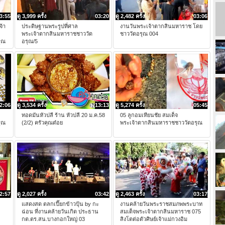
3:55
ดู 3,999 ครั้ง
03:20
ดู 2,482 ครั้ง
03:06
จ้า
ประดิษฐานพระรูปที่ศาล
งานวันพระเจ้าตากสินมหาราช โดย
พระเจ้าตากสินมหาราชชาววัด
ชาววัดอรุณ 004
ุณ
อรุณ/5
2:06
ดู 3,534 ครั้ง
13:13
ดู 5,274 ครั้ง
05:45
ทอดมันหัวปลี ร้าน หัวปลี 20 ม.ค.58
05 ลูกอมเทียนชัย สมเด็จ
ุณ
(2/2) ครัวคุณต๋อย
พระเจ้าตากสินมหาราชชาววัดอรุณ
2:57
ดู 2,027 ครั้ง
03:42
ดู 2,463 ครั้ง
03:17
แสดงสด ตลกเปี๊ยกข้าวปุ้น by กะ
งานคล้ายวันพระราชสมภพพระบาท
ฉ่อน ที่งานคล้ายวันเกิด ประธาน
สมเด็จพระเจ้าตากสินมหาราช 075
กต.ตร.สน.บางกอกใหญ่ 03
สิงโตต่อตัวศิษย์เจ้าแม่กวงอิม