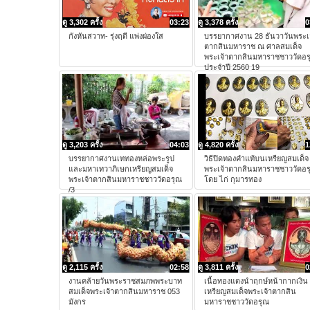
ดู 3,302 ครั้ง
03:23
ดู 3,378 ครั้ง
0
กังหันสวาท- รุ่งฤดี แพ่งผ่องใส
บรรยากาศงาน 28 ธันวาวันพระเ
ตากสินมหาราช ณ ศาลสมเด็จ
พระเจ้าตากสินมหาราชชาววัดอร
ประจำปี 2560 19
ดู 3,203 ครั้ง
04:03
ดู 4,820 ครั้ง
1
บรรยากาศงานเททองหล่อพระรูป
วิธีปิดทองคำแท้บนเหรียญสมเด็จ
และมหาเทวาภิเษกเหรียญสมเด็จ
พระเจ้าตากสินมหาราชชาววัดอร
พระเจ้าตากสินมหาราชชาววัดอรุณ
โดย ไก่ กุมารทอง
/3
ดู 2,115 ครั้ง
02:58
ดู 3,811 ครั้ง
0
งานคล้ายวันพระราชสมภพพระบาท
เนื้อทองแดงนำฤกษ์หน้ากากเงิน
สมเด็จพระเจ้าตากสินมหาราช 053
เหรียญสมเด็จพระเจ้าตากสิน
มังกร
มหาราชชาววัดอรุณ