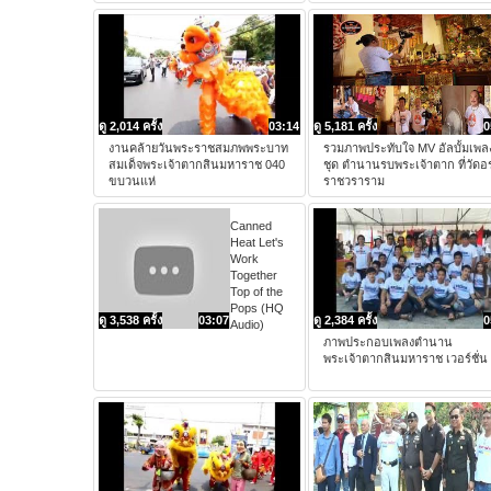
ดู 2,014 ครั้ง
03:14
ดู 5,181 ครั้ง
0
งานคล้ายวันพระราชสมภพพระบาท
รวมภาพประทับใจ MV อัลบั้มเพล
สมเด็จพระเจ้าตากสินมหาราช 040
ชุด ตำนานรบพระเจ้าตาก ที่วัดอ
ขบวนแห่
ราชวราราม
Canned
Heat Let's
Work
Together
Top of the
Pops (HQ
ดู 3,538 ครั้ง
03:07
ดู 2,384 ครั้ง
0
Audio)
ภาพประกอบเพลงตำนาน
พระเจ้าตากสินมหาราช เวอร์ชั่น