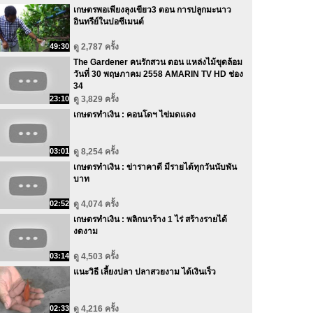
เกษตรพอเพียงลุงเขียว3 ตอน การปลูกมะนาว
อินทรีย์ในบ่อซีเมนต์
49:30
ดู 2,787 ครั้ง
The Gardener คนรักสวน ตอน แหล่งไม้ขุดล้อม
วันที่ 30 พฤษภาคม 2558 AMARIN TV HD ช่อง
34
23:10
ดู 3,829 ครั้ง
เกษตรทำเงิน : คอนโดฯ ไข่มดแดง
03:01
ดู 8,254 ครั้ง
เกษตรทำเงิน : ข่าราคาดี มีรายได้ทุกวันนับพัน
บาท
02:52
ดู 4,074 ครั้ง
เกษตรทำเงิน : พลิกนาร้าง 1 ไร่ สร้างรายได้
งดงาม
03:14
ดู 4,503 ครั้ง
แนะวิธี เลี้ยงปลา ปลาสวยงาม ได้เงินเร็ว
02:33
ดู 4,216 ครั้ง