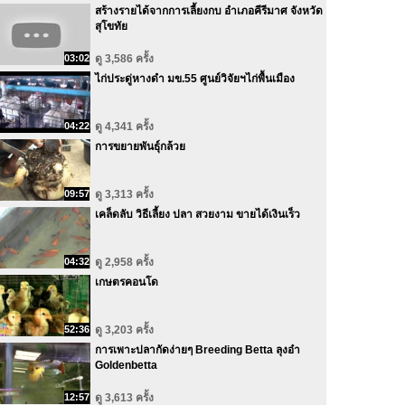
สร้างรายได้จากการเลี้ยงกบ อำเภอคีรีมาศ จังหวัด
สุโขทัย
03:02
ดู 3,586 ครั้ง
ไก่ประดู่หางดำ มข.55 ศูนย์วิจัยฯไก่พื้นเมือง
04:22
ดู 4,341 ครั้ง
การขยายพันธุ์กล้วย
09:57
ดู 3,313 ครั้ง
เคล็ดลับ วิธีเลี้ยง ปลา สวยงาม ขายได้เงินเร็ว
04:32
ดู 2,958 ครั้ง
เกษตรคอนโด
52:36
ดู 3,203 ครั้ง
การเพาะปลากัดง่ายๆ Breeding Betta ลุงอ๋า
Goldenbetta
12:57
ดู 3,613 ครั้ง