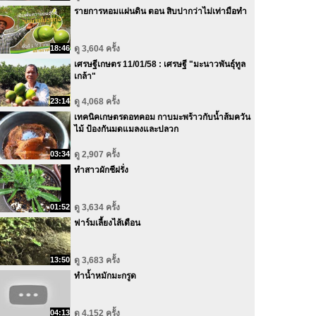
รายการหอมแผ่นดิน ตอน สิบปากว่าไม่เท่ามือทำ
18:46
ดู 3,604 ครั้ง
เศรษฐีเกษตร 11/01/58 : เศรษฐี "มะนาวพันธุ์ทูล
เกล้า"
23:14
ดู 4,068 ครั้ง
เทคนิคเกษตรดอทคอม กาบมะพร้าวกับน้ำส้มควัน
ไม้ ป้องกันมดแมลงและปลวก
03:34
ดู 2,907 ครั้ง
ทำสาวผักชีฝรั่ง
01:52
ดู 3,634 ครั้ง
ฟาร์มเลี้ยงไส้เดือน
13:50
ดู 3,683 ครั้ง
ทำน้ำหมักมะกรูด
04:13
ดู 4,152 ครั้ง